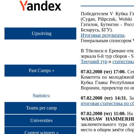
Победителем V Кубка Гл
(Cygan, Pilipczuk, Wolsk
Гатилов, Бутюгин - Росс
Беларусь, БГУ).
Upsolving
Итоговые результаты
.
Генеральным спонсором 
В Тбилиси и Ереване отк
зеркала 6-й тур сборов - 
Текущий тур
и
статистик
Past Camps »
07.02.2008 (чт) 17:00.
Сег
Комитета по молодёжной
Кубка Главы Республики
Воронин, проректор по и
Statistics:
07.02.2008 (чт) 14:31.
За
итоговая статистика по с
Teams per camp
07.02.2008 (чт) 11:00.
На 
WARSAW HAMMERH
Universities
заключительного тура сб
место в общем зачёте сбо
Contest winners »