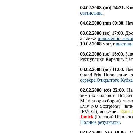
04.02.2008 (пн) 14:31.
Зав
статистика
.
04.02.2008 (пн) 09:30.
Нач
03.02.2008 (вс) 17:00.
Дос
а также
положение кома
10.02.2008
могут
выстави
03.02.2008 (вс) 16:00.
Заве
Республики Карелия, 7 эт
03.02.2008 (вс) 11:00.
Нач
Grand Prix. Положение к
сервере Открытого Кубка
02.02.2008 (сб) 22:00.
На
зимних сборов в Петроз
МГУ, жюри сборов), трет
Lviv NU Scorpions), чет
IFMO 2), восьмое -
DarL
Jonick
(Евгений Шавлюгин
Полные результаты
.
02.02.2008 (сб) 18:00.
Се