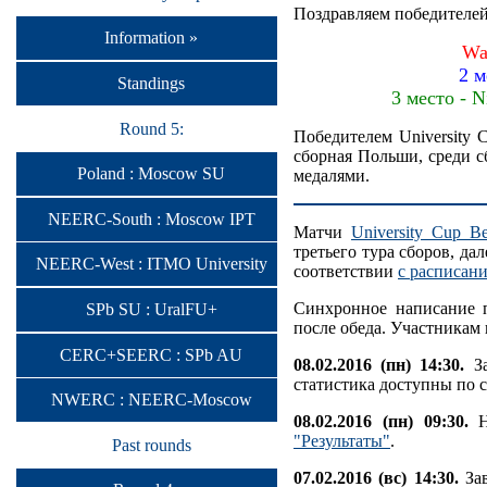
Поздравляем победителей
Information »
Wa
2 м
Standings
3 место - 
Round 5:
Победителем University 
сборная Польши, среди с
Poland : Moscow SU
медалями.
NEERC-South : Moscow IPT
Матчи
University Cup Be
третьего тура сборов, да
NEERC-West : ITMO University
соответствии
с расписан
Синхронное написание п
SPb SU : UralFU+
после обеда. Участникам п
CERC+SEERC : SPb AU
08.02.2016 (пн) 14:30.
За
статистика доступны по 
NWERC : NEERC-Moscow
08.02.2016 (пн) 09:30.
На
"Результаты"
.
Past rounds
07.02.2016 (вс) 14:30.
Зав