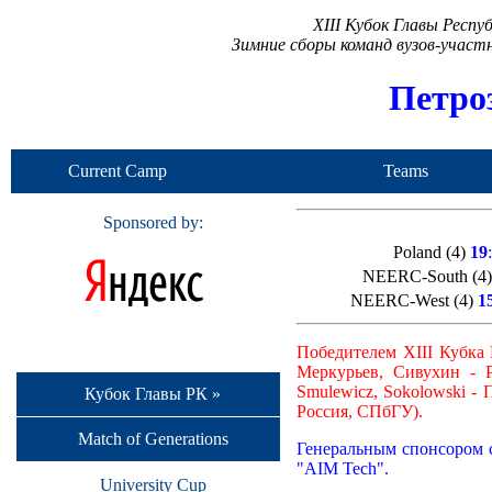
XIII Кубок Главы Респ
Зимние сборы команд вузов-учас
Петро
Current Camp
Teams
Sponsored by:
Poland (4)
19
NEERC-South (4
NEERC-West (4)
1
Победителем XIII Кубка
Меркурьев, Сивухин - 
Smulewicz, Sokolowski -
Кубок Главы РК »
Россия, СПбГУ).
Match of Generations
Генеральным спонсором с
"AIM Tech".
University Cup