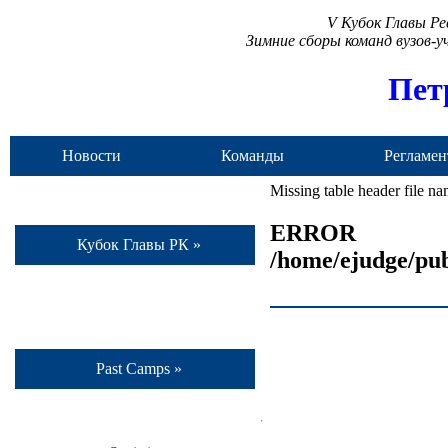
V Кубок Главы Р
Зимние сборы команд вузов-
Пет
Новости
Команды
Регламен
Missing table header file n
ERROR
Кубок Главы РК »
/home/ejudge/pub
Past Camps »